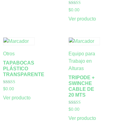
Valorado con
$
0.00
5.00
de 5
Ver producto
Otros
Equipo para
Trabajo en
TAPABOCAS
Alturas
PLÁSTICO
TRANSPARENTE
TRIPODE +
SWINCHE
Valorado con
CABLE DE
$
0.00
5.00
20 MTS
de 5
Ver producto
Valorado con
$
0.00
5.00
de 5
Ver producto