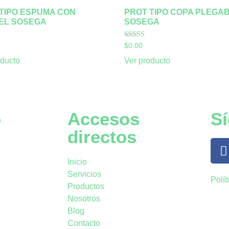
TIPO ESPUMA CON
PROT TIPO COPA PLEGA
EL SOSEGA
SOSEGA
 con
Valorado con
$
0.00
5.00
de 5
oducto
Ver producto
o
Accesos
S
directos
Inicio
Servicios
Polít
Productos
Nosotros
Blog
Contacto