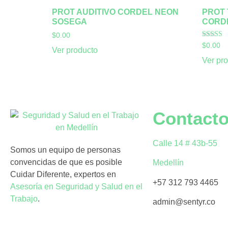
PROT AUDITIVO CORDEL NEON
PROT 
SOSEGA
CORD
$
0.00
Valorado
$
0.00
Ver producto
5.00
de 5
Ver pr
Contact
Calle 14 # 43b-55
Somos un equipo de personas
convencidas de que es posible
Medellín
Cuidar Diferente, expertos en
+57 312 793 4465
Asesoría en Seguridad y Salud en el
Trabajo
.
admin@sentyr.co