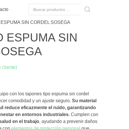
acto
O ESPUMA SIN CORDEL SOSEGA
O ESPUMA SIN
SOSEGA
 cliente)
uipo con los tapones tipo espuma sin cordel
ecer comodidad y un ajuste seguro.
Su material
d reduce eficazmente el ruido, garantizando
nestar en entornos industriales.
Cumplen con
salud en el trabajo
, ayudando a prevenir daños
sa con
elementos de protección personal
que