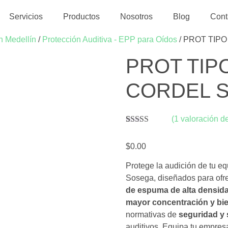
Servicios
Productos
Nosotros
Blog
Cont
n Medellín
/
Protección Auditiva - EPP para Oídos
/ PROT TIP
PROT TIP
CORDEL 
(
1
valoración de
Valorado con
1
5.00
de 5 en
$
0.00
base a
valoración de
un cliente
Protege la audición de tu eq
Sosega, diseñados para ofr
de espuma de alta densida
mayor concentración y bie
normativas de
seguridad y 
auditivos. Equipa tu empre