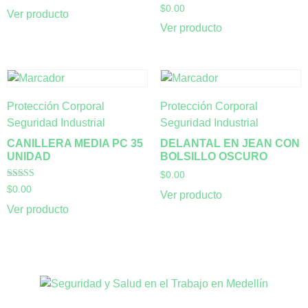
Valorado con
$
0.00
Ver producto
5.00
de 5
Ver producto
Protección Corporal
Protección Corporal
Seguridad Industrial
Seguridad Industrial
CANILLERA MEDIA PC 35
DELANTAL EN JEAN CON
UNIDAD
BOLSILLO OSCURO
$
0.00
Valorado con
$
0.00
Ver producto
5.00
de 5
Ver producto