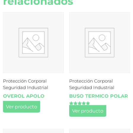
relacionados
Protección Corporal
Protección Corporal
Seguridad Industrial
Seguridad Industrial
OVEROL APOLO
BUSO TERMICO POLAR
Ver producto
Valorado
Ver producto
con
5.00
de 5