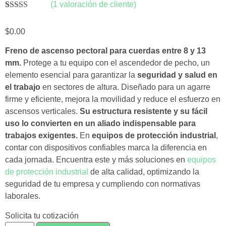
(
1
valoración de cliente)
Valorado con
1
5.00
de 5 en
$
0.00
base a
valoración de
un cliente
Freno de ascenso pectoral para cuerdas entre 8 y 13
mm.
Protege a tu equipo con el ascendedor de pecho, un
elemento esencial para garantizar la
seguridad y salud en
el trabajo
en sectores de altura. Diseñado para un agarre
firme y eficiente, mejora la movilidad y reduce el esfuerzo en
ascensos verticales.
Su estructura resistente y su fácil
uso lo convierten en un aliado indispensable para
trabajos exigentes.
En
equipos de protección industrial
,
contar con dispositivos confiables marca la diferencia en
cada jornada. Encuentra este y más soluciones en
equipos
de protección industrial
de alta calidad, optimizando la
seguridad de tu empresa y cumpliendo con normativas
laborales.
Solicita tu cotización